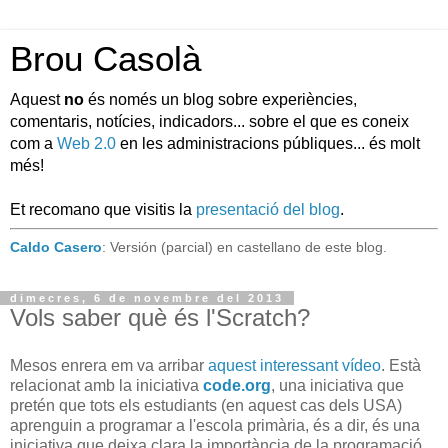
Brou Casolà
Aquest
no
és només un blog sobre experiències,
comentaris, notícies, indicadors... sobre el que es coneix
com a
Web 2.0
en les administracions públiques... és molt
més!
Et recomano que visitis la
presentació del blog
.
Caldo Casero
: Versión (parcial) en castellano de este blog.
dimecres, 6 de novembre del 2013
Vols saber què és l'Scratch?
Mesos enrera em va arribar
aquest interessant vídeo
. Està
relacionat amb la iniciativa
code.org
, una iniciativa que
pretén que tots els estudiants (en aquest cas dels USA)
aprenguin a programar a l'escola primària, és a dir, és una
iniciativa que deixa clara la importància de la programació,