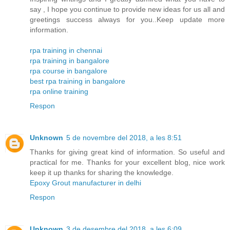
say , I hope you continue to provide new ideas for us all and
greetings success always for you..Keep update more
information.
rpa training in chennai
rpa training in bangalore
rpa course in bangalore
best rpa training in bangalore
rpa online training
Respon
Unknown
5 de novembre del 2018, a les 8:51
Thanks for giving great kind of information. So useful and
practical for me. Thanks for your excellent blog, nice work
keep it up thanks for sharing the knowledge.
Epoxy Grout manufacturer in delhi
Respon
Unknown
3 de desembre del 2018, a les 6:09