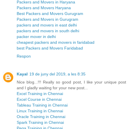
Packers and Movers in Haryana
Packers and Movers Haryana
Best Packers and Movers Gurugram
Packers and Movers in Gurugram
packers and movers in east delhi
packers and movers in south delhi
packer mover in delhi
cheapest packers and movers in faridabad
best Packers and Movers Faridabad
Respon
Kayal
19 de juny del 2019, a les 8:35
Nice blog...!!! Really so good post, I like your unique post
and I gladly waiting for your new post...
Excel Training in Chennai
Excel Course in Chennai
Tableau Training in Chennai
Linux Training in Chennai
Oracle Training in Chennai
Spark Training in Chennai
Pega Training in Chennai