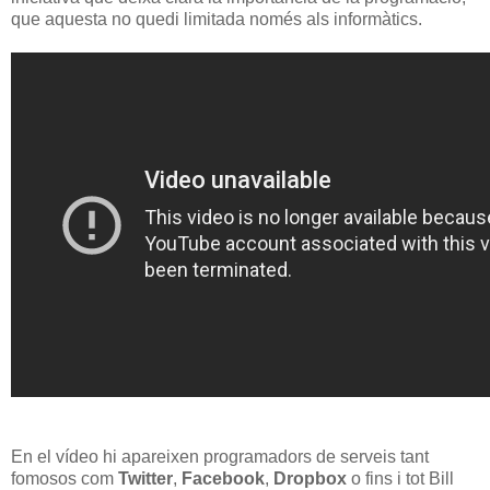
que aquesta no quedi limitada només als informàtics.
En el vídeo hi apareixen programadors de serveis tant
fomosos com
Twitter
,
Facebook
,
Dropbox
o fins i tot Bill