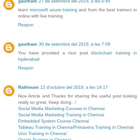
gautham
27 de setembre del 2019, a les 6:49
learn
microsoft azure training
and from the best trainers in
online with live training
Respon
gautham
30 de setembre del 2019, a les 7:09
You have provided a nice post
blockchain training in
hyderabad
Respon
Rathinam
12 d’octubre del 2019, a les 14:17
Nice Article and Thanks for sharing the useful post looking
really so great. Keep doing...!
Social Media Marketing Courses in Chennai
Social Media Marketing Training in Chennai
Embedded System Course Chennai
Tableau Training in Chennai
Primavera Training in Chennai
Unix Training in Chennai
Oracle Training in Chennai