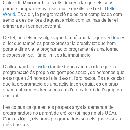
Gates de
Microsoft
. Tots ells deixen clar que els seus
primers programes van ser molt senzills, de l'estil
Hello
World
. És a dir, la programació no és tant complicada com
sembla des de fora d'aquest àmbit; com tot, has de fer el
primer pas i ser perseverant.
De fet, un dels missatges que també aporta aquest
vídeo
és
el fet que també es pot expressar la creativitat que hom
porta a dins via la programació; programar és una forma
d'expressar-se, l'únic límit és la imaginació.
D'altra banda, el
vídeo
també trenca amb la idea que la
programació és pròpia de gent poc social, de persones que
es tanquen 24 hores al dia davant l'ordinador. Es deixa clar
que la programació és una activitat en equip, és en grup
quan realment es treu al màxim d'un mateix i de l'equip en
conjunt.
I es comunica que en els propers anys la demanda de
programadors no pararà de crèixer (si més no als USA).
Com és lògic, els bons programadors són els que estaran
més buscats.