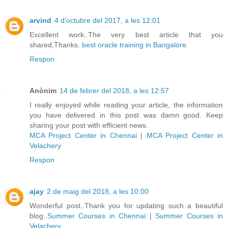
arvind
4 d’octubre del 2017, a les 12:01
Excellent work..The very best article that you
shared,Thanks.
best oracle training in Bangalore.
Respon
Anònim
14 de febrer del 2018, a les 12:57
I really enjoyed while reading your article, the information
you have delivered in this post was damn good. Keep
sharing your post with efficient news.
MCA Project Center in Chennai
|
MCA Project Center in
Velachery
Respon
ajay
2 de maig del 2018, a les 10:00
Wonderful post..Thank you for updating such a beautiful
blog..
Summer Courses in Chennai
|
Summer Courses in
Velachery