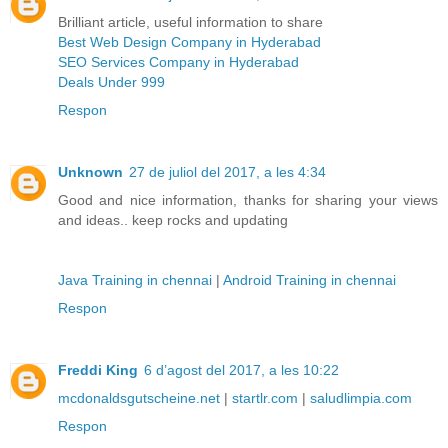
Brilliant article, useful information to share
Best Web Design Company in Hyderabad
SEO Services Company in Hyderabad
Deals Under 999
Respon
Unknown
27 de juliol del 2017, a les 4:34
Good and nice information, thanks for sharing your views
and ideas.. keep rocks and updating
Java Training in chennai
|
Android Training in chennai
Respon
Freddi King
6 d’agost del 2017, a les 10:22
mcdonaldsgutscheine.net
|
startlr.com
|
saludlimpia.com
Respon