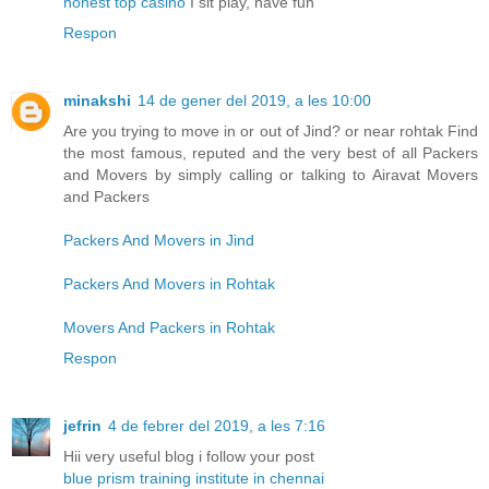
honest top casino
I sit play, have fun
Respon
minakshi
14 de gener del 2019, a les 10:00
Are you trying to move in or out of Jind? or near rohtak Find
the most famous, reputed and the very best of all Packers
and Movers by simply calling or talking to Airavat Movers
and Packers
Packers And Movers in Jind
Packers And Movers in Rohtak
Movers And Packers in Rohtak
Respon
jefrin
4 de febrer del 2019, a les 7:16
Hii very useful blog i follow your post
blue prism training institute in chennai