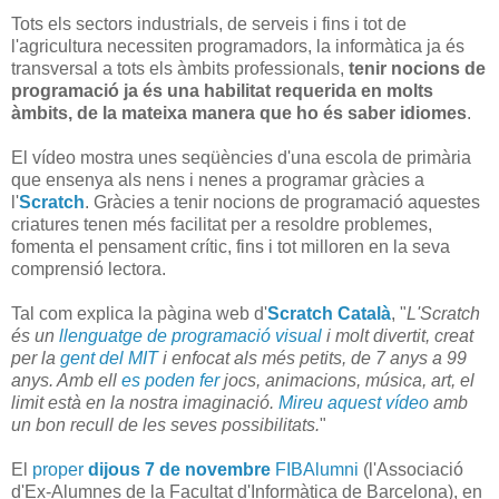
Tots els sectors industrials, de serveis i fins i tot de
l'agricultura necessiten programadors, la informàtica ja és
transversal a tots els àmbits professionals,
tenir nocions de
programació ja és una habilitat requerida en molts
àmbits, de la mateixa manera que ho és saber idiomes
.
El vídeo mostra unes seqüències d'una escola de primària
que ensenya als nens i nenes a programar gràcies a
l'
Scratch
. Gràcies a tenir nocions de programació aquestes
criatures tenen més facilitat per a resoldre problemes,
fomenta el pensament crític, fins i tot milloren en la seva
comprensió lectora.
Tal com explica la pàgina web d'
Scratch Català
, "
L'Scratch
és un
llenguatge de programació visual
i molt divertit, creat
per la
gent del MIT
i enfocat als més petits, de 7 anys a 99
anys. Amb ell
es poden fer
jocs, animacions, música, art, el
limit està en la nostra imaginació.
Mireu aquest vídeo
amb
un bon recull de les seves possibilitats.
"
El
proper
dijous 7 de novembre
FIBAlumni
(l'Associació
d'Ex-Alumnes de la Facultat d'Informàtica de Barcelona), en